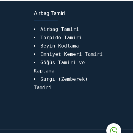
Aırbag Tamiri
Airbag Tamiri
Torpido Tamiri
Beyin Kodlama
Emniyet Kemeri Tamiri
Fatih Kaftar
Göğüs Tamiri ve
Kaplama
Sargı (Zemberek)
Tamiri
Cevap Yaz