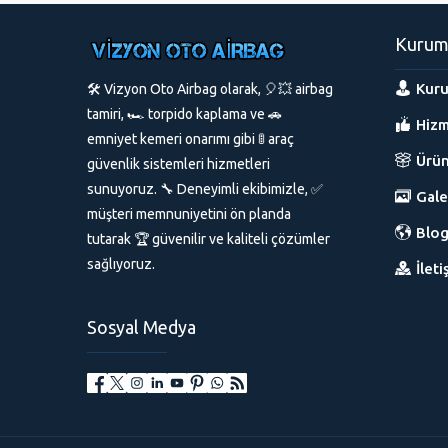
Kurum
Kuru
🛠️ Vizyon Oto Airbag olarak, 🎈💥 airbag
tamiri, 🏎️ torpido kaplama ve 🚗
Hizm
emniyet kemeri onarımı gibi 🚦 araç
Ürün
güvenlik sistemleri hizmetleri
sunuyoruz. 🔧 Deneyimli ekibimizle, ✅
Gale
müşteri memnuniyetini ön planda
Blo
tutarak 🏆 güvenilir ve kaliteli çözümler
sağlıyoruz.
İleti
Sosyal Medya